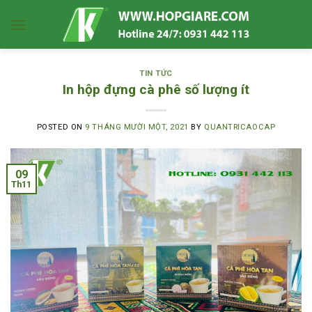
Skip
to
content
TIN TỨC
In hộp đựng cà phê số lượng ít
POSTED ON
9 THÁNG MƯỜI MỘT, 2021
BY
QUANTRICAOCAP
09
Th11