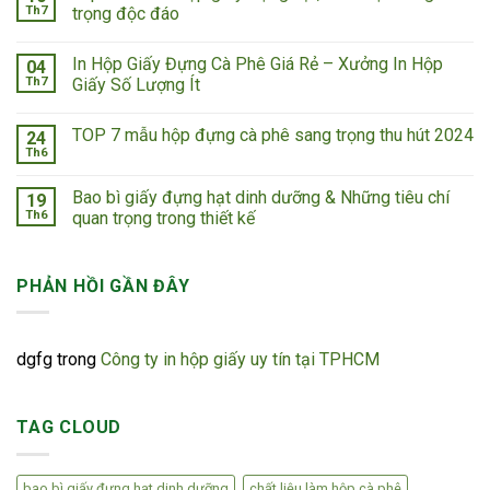
Th7
trọng độc đáo
In Hộp Giấy Đựng Cà Phê Giá Rẻ – Xưởng In Hộp
04
Th7
Giấy Số Lượng Ít
TOP 7 mẫu hộp đựng cà phê sang trọng thu hút 2024
24
Th6
Bao bì giấy đựng hạt dinh dưỡng & Những tiêu chí
19
Th6
quan trọng trong thiết kế
PHẢN HỒI GẦN ĐÂY
dgfg
trong
Công ty in hộp giấy uy tín tại TPHCM
TAG CLOUD
bao bì giấy đựng hạt dinh dưỡng
chất liệu làm hộp cà phê