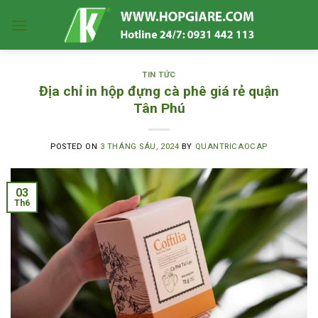
Skip
to
content
TIN TỨC
Địa chỉ in hộp đựng cà phê giá rẻ quận
Tân Phú
POSTED ON
3 THÁNG SÁU, 2024
BY
QUANTRICAOCAP
03
Th6