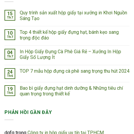
Quy trình sản xuất hộp giấy tại xưởng in Khơi Nguồn
15
Th7
Sáng Tạo
Top 4 thiết kế hộp giấy đựng hạt, bánh kẹo sang
10
Th7
trọng độc đáo
In Hộp Giấy Đựng Cà Phê Giá Rẻ – Xưởng In Hộp
04
Th7
Giấy Số Lượng Ít
TOP 7 mẫu hộp đựng cà phê sang trọng thu hút 2024
24
Th6
Bao bì giấy đựng hạt dinh dưỡng & Những tiêu chí
19
Th6
quan trọng trong thiết kế
PHẢN HỒI GẦN ĐÂY
dgfg
trong
Công ty in hộp giấy uy tín tại TPHCM