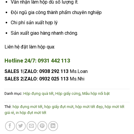
Vẫn nhận làm hộp dù số lượng ít.
Đội ngũ gia công thành phẩm chuyên nghiệp
Chi phí sản xuất hợp lý
Sản xuất giao hàng nhanh chóng.
Liên hệ đặt làm hộp qua:
Hotline 24/7:
0931 442 113
SALES 1|ZALO:
0938 292 113
Ms.Loan
SALES 2|ZALO:
0932 025 113
Ms.Nhi
Danh mục:
Hộp đựng quà tết
,
Hộp giấy cứng
,
Mẫu hộp nổi bật
Thẻ:
hộp đựng mứt tết
,
hộp giấy đựt mứt
,
hộp mứt tết đẹp
,
hộp mứt tết
giá rẻ
,
in hộp đựt mứt tết