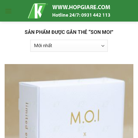
Skip
to
content
SẢN PHẨM ĐƯỢC GẮN THẺ “SON MOI”