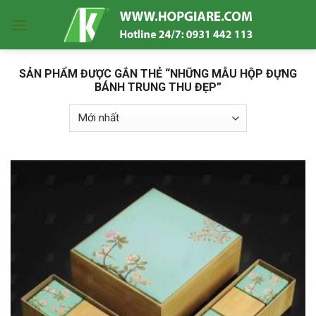
Skip
to
content
SẢN PHẨM ĐƯỢC GẮN THẺ “NHỮNG MẪU HỘP ĐỰNG
BÁNH TRUNG THU ĐẸP”