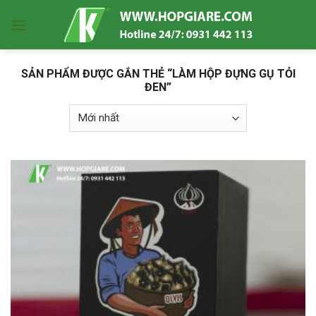
Skip
to
content
SẢN PHẨM ĐƯỢC GẮN THẺ “LÀM HỘP ĐỰNG GỤ TỎI
ĐEN”