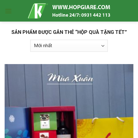
Skip
to
content
SẢN PHẨM ĐƯỢC GẮN THẺ “HỘP QUÀ TẶNG TẾT”