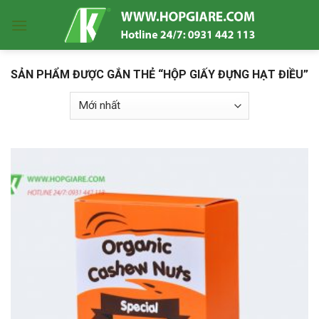
Skip
to
content
SẢN PHẨM ĐƯỢC GẮN THẺ “HỘP GIẤY ĐỰNG HẠT ĐIỀU”