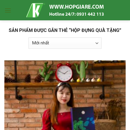
Skip
to
content
SẢN PHẨM ĐƯỢC GẮN THẺ “HỘP ĐỰNG QUÀ TẶNG”