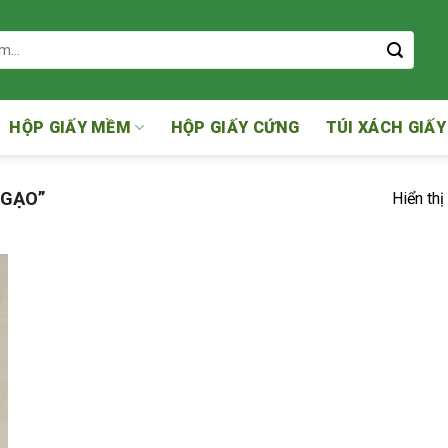
HỘP GIẤY MỀM
HỘP GIẤY CỨNG
TÚI XÁCH GIẤY
 GẠO”
Hiển thị