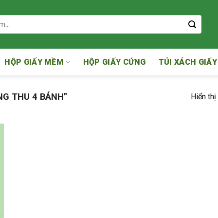
HỘP GIẤY MỀM
HỘP GIẤY CỨNG
TÚI XÁCH GIẤY
G THU 4 BÁNH”
Hiển thị